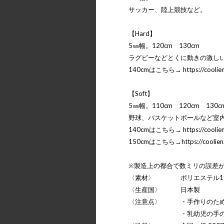
サッカー、陸上競技など。
【Hard】
5㎜幅。120cm 130cm
ラグビーなどとくに動きの激し
140cmはこちら→
https://cooli
【Soft】
5㎜幅。110cm 120cm 130c
野球、バスケットボールなど室
140cmはこちら→
https://cooli
150cmはこちら→
https://coolie
※製造上の都合で数ミリの誤差
〈素材〉 ポリエステル10
〈生産国〉 日本製
〈注意点〉 ・手作りのため
・乳幼児の手の届かない