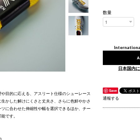
数量
Internationa
A
日本国内に
Save
望や目的に応える、アスリート仕様のシューレース
通報する
に生かした解けにくさと丈夫さ、さらに色鮮やかさ
ーツに合わせた伸縮性や幅を選択できるほか、チー
可能です。
m