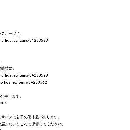
いスポーツに。
en.official.ec/items/84253528
m
内競技に。
en.official.ec/items/84253528
n.official.ec/items/84253562
が発生します。
0%
サイズに若干の個体差があります。
ところに保管してください。