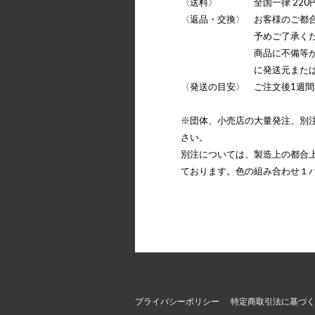
〈送料〉 全国一律 220
〈返品・交換〉 お客様のご都
予めご了承くださ
商品に不備等がある場
に発送元またはメーカ
〈発送の目安〉 ご注文後1週間
※団体、小売店の大量発注、別
さい。
別注については、製造上の都合
ております。色の組み合わせ１パ
プライバシーポリシー
特定商取引法に基づく