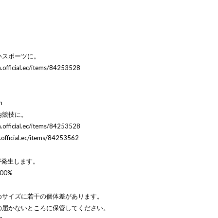
いスポーツに。
en.official.ec/items/84253528
m
内競技に。
en.official.ec/items/84253528
n.official.ec/items/84253562
が発生します。
0%
サイズに若干の個体差があります。
ところに保管してください。