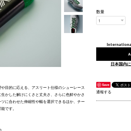
数量
Internationa
A
日本国内に
Save
望や目的に応える、アスリート仕様のシューレース
通報する
に生かした解けにくさと丈夫さ、さらに色鮮やかさ
ーツに合わせた伸縮性や幅を選択できるほか、チー
可能です。
m