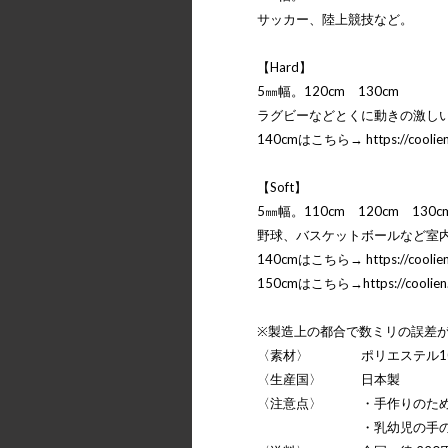
サッカー、陸上競技など。
【Hard】
5㎜幅。120cm 130cm
ラグビーなどとくに動きの激し
140cmはこちら→
https://cooli
【Soft】
5㎜幅。110cm 120cm 130c
野球、バスケットボールなど室
140cmはこちら→
https://cooli
150cmはこちら→
https://coolie
※製造上の都合で数ミリの誤差
〈素材〉 ポリエステル10
〈生産国〉 日本製
〈注意点〉 ・手作りのため
・乳幼児の手の届かない