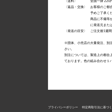
〈送料〉 全国一律 220
〈返品・交換〉 お客様のご都
予めご了承くださ
商品に不備等がある場
に発送元またはメーカ
〈発送の目安〉 ご注文後1週間
※団体、小売店の大量発注、別
さい。
別注については、製造上の都合
ております。色の組み合わせ１パ
プライバシーポリシー
特定商取引法に基づく