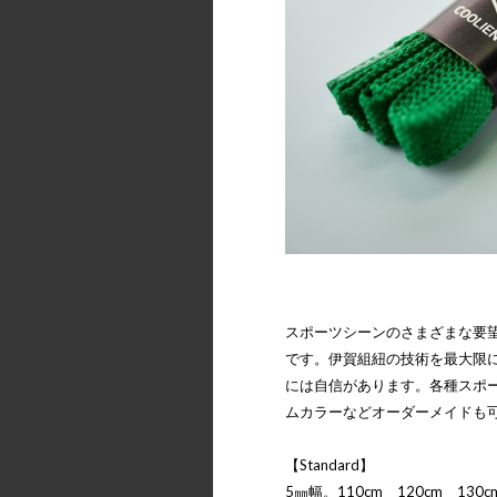
スポーツシーンのさまざまな要
です。伊賀組紐の技術を最大限
には自信があります。各種スポ
ムカラーなどオーダーメイドも
【Standard】
5㎜幅。110cm 120cm 130c