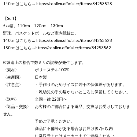
140cmはこちら→
https://coolien.official.ec/items/84253528
【Soft】
5㎜幅。110cm 120cm 130cm
野球、バスケットボールなど室内競技に。
140cmはこちら→
https://coolien.official.ec/items/84253528
150cmはこちら→
https://coolien.official.ec/items/84253562
※製造上の都合で数ミリの誤差が発生します。
〈素材〉 ポリエステル100%
〈生産国〉 日本製
〈注意点〉 ・手作りのためサイズに若干の個体差があります。
・乳幼児の手の届かないところに保管してください。
〈送料〉 全国一律 220円〜
〈返品・交換〉 お客様のご都合による返品、交換はお受けしておりま
せん。
予めご了承ください。
商品に不備等がある場合はお届け後7日以内
に発送元またはメーカーまでご連絡ください。